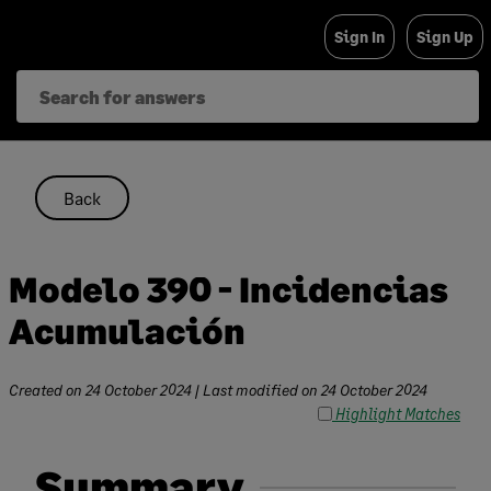
Skip
Sign In
Sign Up
to
content
Back
Modelo 390 - Incidencias
Acumulación
Created on
24 October 2024
| Last modified on
24 October 2024
Highlight Matches
Summary