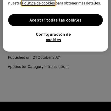
nuestra
Política de cookies
para obtener más detalles.
Keywords:
fiscal 390 resumen anual iva error
Aceptar todas las cookies
incidencia acumulacion
Product:
Sage 200
Configuración de
Sage Despachos Connected – Sage Accountants
cookies
Solution ID:
241024111446730
Published on:
24 October 2024
Applies to:
Category > Transactions