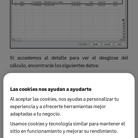
Si accedemos al detalle para ver el desglose del
cálculo, encontrarás los siguientes datos:
- La base
Variable
corresponde al total
calculado para la empresa Administración
Las cookies nos ayudan a ayudarte
- La base
Calculada
corresponde al total
Al aceptar las cookies, nos ayudas a personalizar tu
calculado para la empresa Colegio
experiencia y a ofrecerte herramientas mejor
adaptadas a tu negocio.
- El campo
TOTAL B.I. Incre
. es la suma de
Usamos cookies y tecnología similar para mantener el
ambas
sitio en funcionamiento y mejorar su rendimiento.