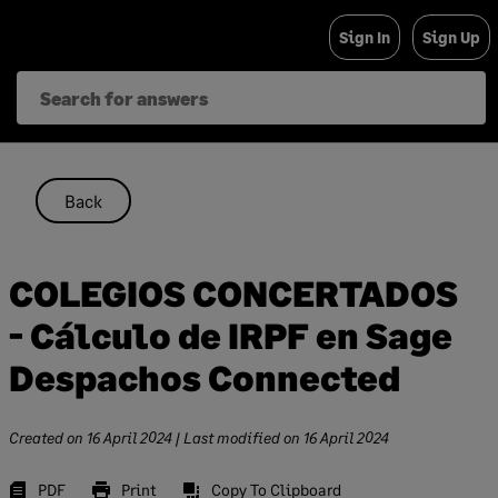
Skip
Sign In
Sign Up
to
content
Back
COLEGIOS CONCERTADOS
- Cálculo de IRPF en Sage
Despachos Connected
Created on
16 April 2024
| Last modified on
16 April 2024
PDF
Print
Copy To Clipboard