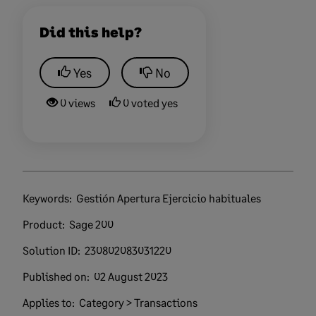
Did this help?
Yes
No
0 views
0 voted yes
Keywords:
Gestión Apertura Ejercicio habituales
Product:
Sage 200
Solution ID:
230802083031220
Published on:
02 August 2023
Applies to:
Category > Transactions