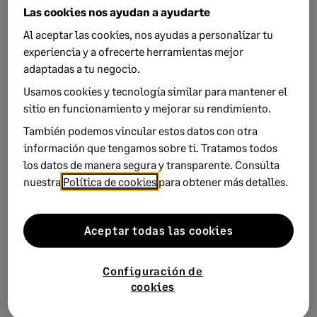
Las cookies nos ayudan a ayudarte
de stock inicial de apertura de ejercicio.
Al aceptar las cookies, nos ayudas a personalizar tu
Mantener acumulados sin unidades:
Si en el
experiencia y a ofrecerte herramientas mejor
ejercicio que termina, tienes varios artículos con stock
adaptadas a tu negocio.
a cero o incluso partidas ya gastadas que también
Usamos cookies y tecnología similar para mantener el
tienen stock a cero y no necesitas que se traspasen al
sitio en funcionamiento y mejorar su rendimiento.
nuevo ejercicio, NO necesitas marcar esta opción.
También podemos vincular estos datos con otra
Valoración:
Valor al que necesito que registre todos
información que tengamos sobre ti. Tratamos todos
los movimientos de entrada en stock de la apertura de
los datos de manera segura y transparente. Consulta
ejercicio.
nuestra
Política de cookies
para obtener más detalles.
Una vez informado los datos en la pantalla, pulsaremos
finalizar.
Aceptar todas las cookies
Configuración de
cookies
Si repito la Apertura, ¿Qué ocurre con los
movimientos que ya he generado?