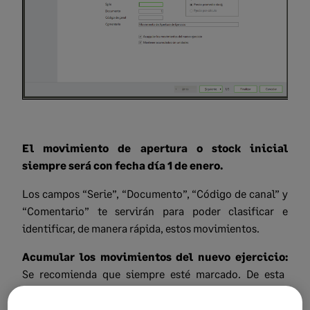
El movimiento de apertura o stock inicial
siempre será con fecha día 1 de enero.
Los campos “Serie”, “Documento”, “Código de canal” y
“Comentario” te servirán para poder clasificar e
identificar, de manera rápida, estos movimientos.
Acumular los movimientos del nuevo ejercicio:
Se recomienda que siempre esté marcado. De esta
manera, si tienes movimientos ya registrados en el
nuevo ejercicio, los sumarán o restablecerán, al saldo