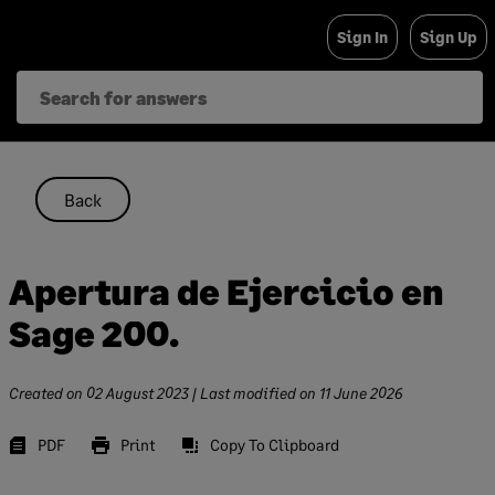
Skip
Sign In
Sign Up
to
content
Back
Apertura de Ejercicio en
Sage 200.
Created on
02 August 2023
| Last modified on
11 June 2026
PDF
Print
Copy To Clipboard