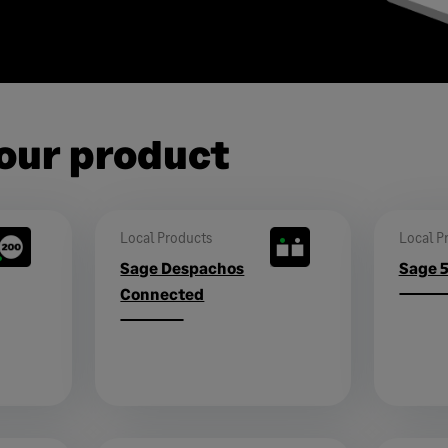
our product
Local Products
Local P
Sage Despachos
Sage 
Connected