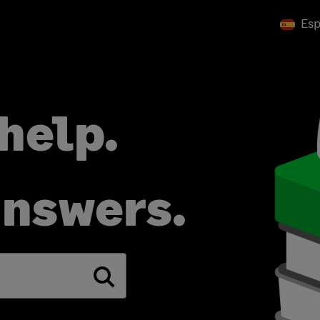
Es
help.
answers.