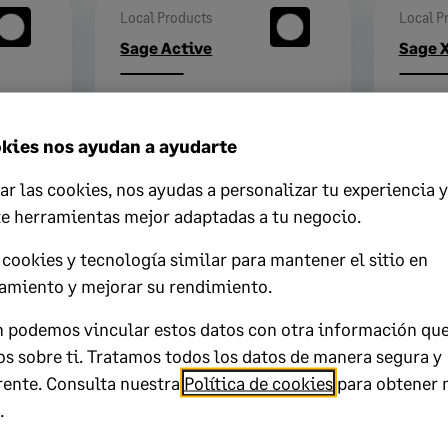
Local Products
Local P
Sage Active
Sage 
kies nos ayudan a ayudarte
ar las cookies, nos ayudas a personalizar tu experiencia y
te herramientas mejor adaptadas a tu negocio.
Local Products
Local P
cookies y tecnología similar para mantener el sitio en
Automatizar
Sage 
amiento y mejorar su rendimiento.
cobros
Portal
 podemos vincular estos datos con otra información qu
s sobre ti. Tratamos todos los datos de manera segura y
rente. Consulta nuestra
Política de cookies
para obtener 
.