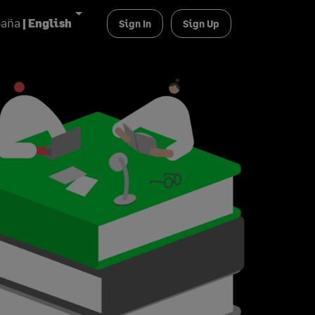
paña
| English
Sign In
Sign Up