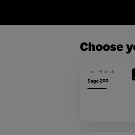
Choose y
Local Products
Sage 200