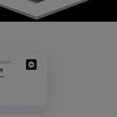
roducts
50