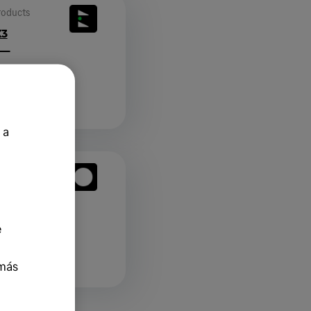
roducts
X3
 a
roducts
Partner
e
más