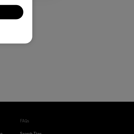
FAQs
ón
Search Tips