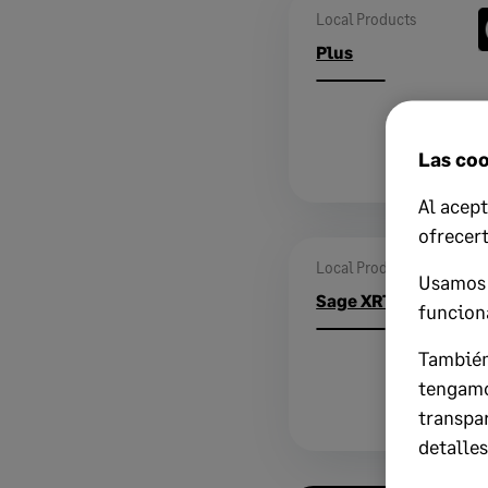
Local Products
Plus
Las coo
Al acept
ofrecer
Local Products
Usamos 
Sage XRT
funcion
También
tengamo
transpa
detalles