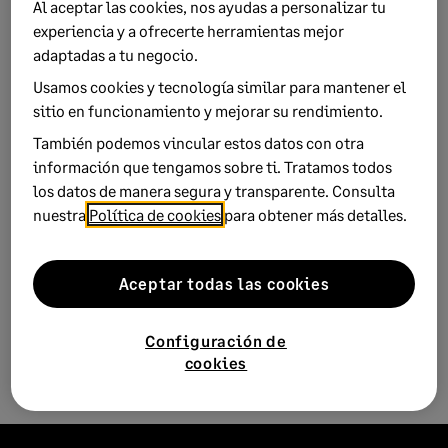
Al aceptar las cookies, nos ayudas a personalizar tu
experiencia y a ofrecerte herramientas mejor
adaptadas a tu negocio.
Usamos cookies y tecnología similar para mantener el
sitio en funcionamiento y mejorar su rendimiento.
Keywords:
guia 390
También podemos vincular estos datos con otra
información que tengamos sobre ti. Tratamos todos
Product:
Sage 200
los datos de manera segura y transparente. Consulta
Solution ID:
241029123342333
nuestra
Política de cookies
para obtener más detalles.
Published on:
29 October 2024
Applies to:
Category > Transactions
Aceptar todas las cookies
Configuración de
cookies