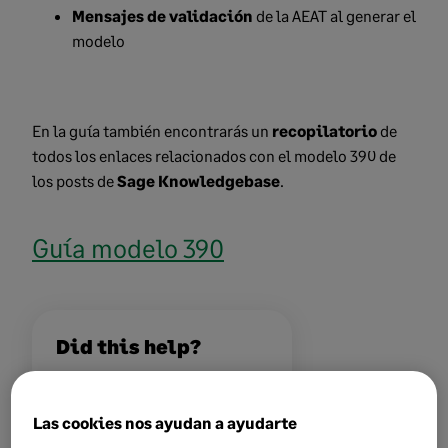
Mensajes de validación
de la AEAT al generar el
modelo
En la guía también encontrarás un
recopilatorio
de
todos los enlaces relacionados con el modelo 390 de
los posts de
Sage Knowledgebase
.
Guía modelo 390
Did this help?
Yes
No
Las cookies nos ayudan a ayudarte
0 views
0 voted yes