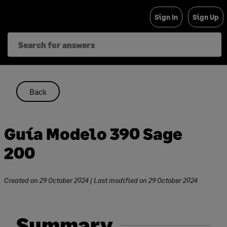
Skip
Sign In
Sign Up
to
content
Back
Guía Modelo 390 Sage
200
Created on
29 October 2024
| Last modified on
29 October 2024
Summary