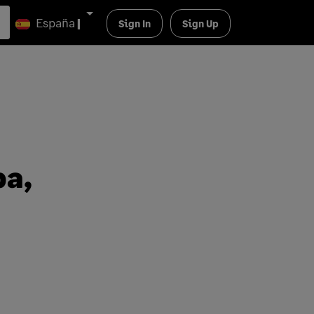
España
|
Sign In
Sign Up
ba,