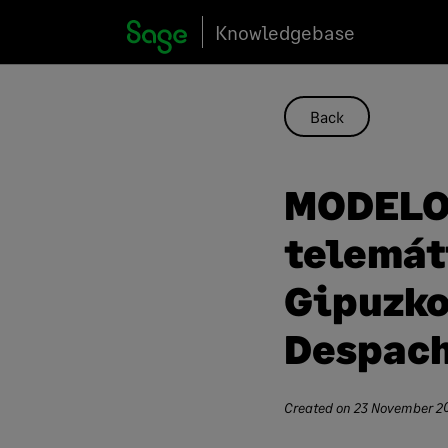
Skip
Knowledgebase
to
content
Back
MODELO 
telemát
Gipuzko
Despach
Created on
23 November 2