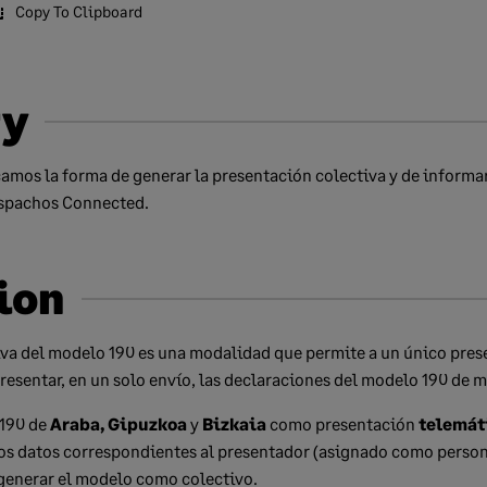
Copy To Clipboard
y
icamos la forma de generar la presentación colectiva y de informar
espachos Connected.
ion
iva del modelo 190 es una modalidad que permite a un único pre
presentar, en un solo envío, las declaraciones del modelo 190 de m
 190 de
Araba, Gipuzkoa
y
Bizkaia
como presentación
telemát
os datos correspondientes al presentador (asignado como persona
generar el modelo como colectivo.