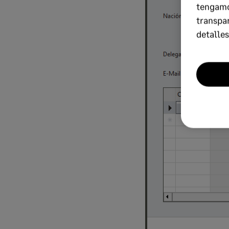
tengamo
transpa
detalles