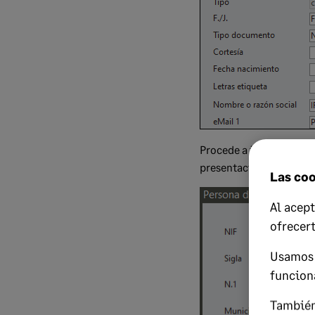
Procede a identificar lo
presentaciones, y pulsa
Las coo
Al acept
ofrecer
Usamos 
funcion
También