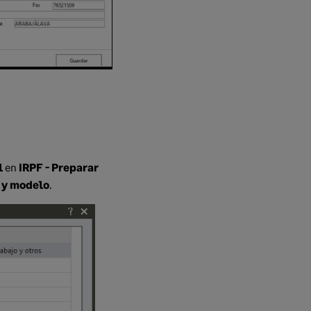
l
en
IRPF - Preparar
o y modelo
.