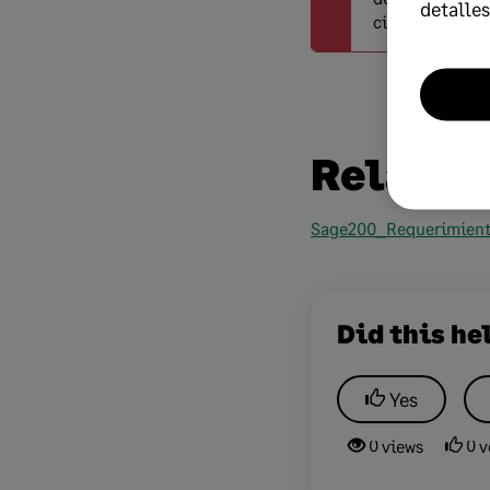
detalles
ciclos de sopor
Related
Sage200_Requerimient
Did this he
Yes
0 views
0 v