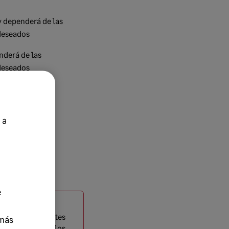
y dependerá de las
 deseados
nderá de las
 deseados
 a
e
iones más recientes
más
 alineación con los