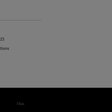
023
tions
FAQs