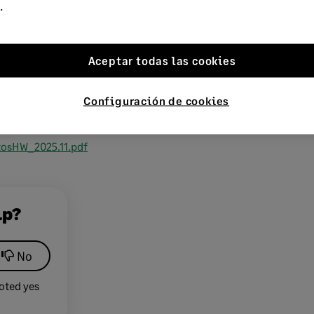
.
te de Microsoft.
Aceptar todas las cookies
Configuración de cookies
 Solutions
osHW_2025.11.pdf
lp?
No
oted yes