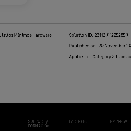
Solution ID:
231120112252850
Published on:
20 November 2
Applies to:
Category > Transac
SUPPORT y
PARTNERS
EMPRESA
FORMACIÓN