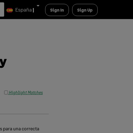
España
|
Sign In
Sign Up
 y
Highlight Matches
s para una correcta