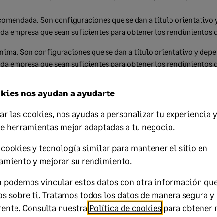
omendada. Son configuraciones que se dan a título orientativo 
da empresa que sean suficientes para obtener los rendimientos
ima. Son configuraciones que se dan a título orientativo y depe
da empresa que sean suficientes para obtener los rendimientos
e la instancia de SQL
kies nos ayudan a ayudarte
tware
ar las cookies, nos ayudas a personalizar tu experiencia y
vos homologados (solo versiones en español)
te herramientas mejor adaptadas a tu negocio.
cookies y tecnología similar para mantener el sitio en
amiento y mejorar su rendimiento.
 podemos vincular estos datos con otra información qu
s sobre ti. Tratamos todos los datos de manera segura y
 SQL SERVER 2019, se recomienda valorar la actualización a vers
rente. Consulta nuestra
Política de cookies
para obtener 
con el objetivo de asegurar compatibilidad futura, rendimiento y