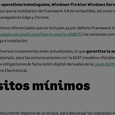
 operativos homologados, Windows 11 o bien Windows Serve
los que la instalación de Framework 4.8 es compatible, así como 
 navegadores Edge y Chrome.
tivos referenciados que no incluyen ya por defecto Framework 4.
.update.microsoft.com/Search.aspx?q=4486153
las versiones com
ga e instalación.
diversos componentes estén actualizados, lo que
garantiza la s
 ejemplo, para las comunicaciones con la AEAT (modelos oficiales 
s obligaciones de facturación digital derivadas de la
Leyes Antif
ra Electrónica).
sitos mínimos
l documento dispone de un enlace, para descargar los requisitos 