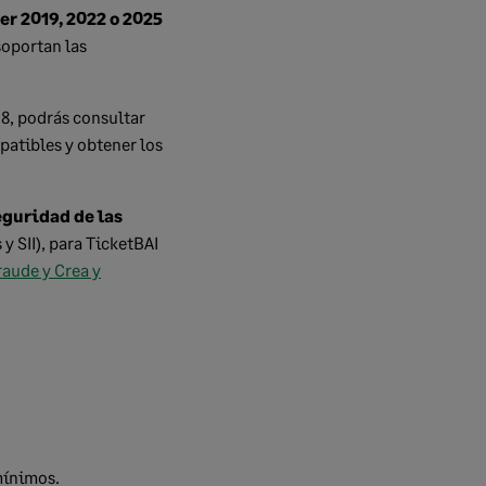
r 2019, 2022 o 2025
soportan las
8, podrás consultar
patibles y obtener los
eguridad de las
y SII), para TicketBAI
raude y Crea y
mínimos.