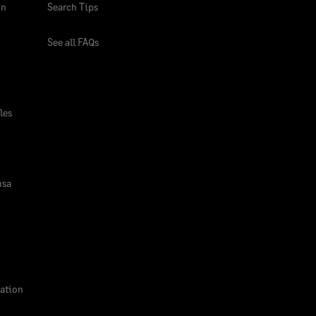
ón
Search Tips
See all FAQs
les
nsa
ation