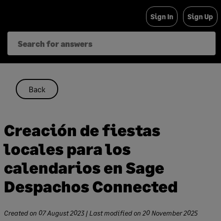
Skip
Sign In
Sign Up
to
content
Back
Creación de fiestas
locales para los
calendarios en Sage
Despachos Connected
Created on
07 August 2023
| Last modified on
20 November 2025