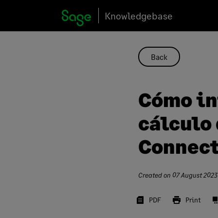
Skip
Knowledgebase
to
content
Back
Cómo in
cálculo
Connec
Created on
07 August 2023
PDF
Print