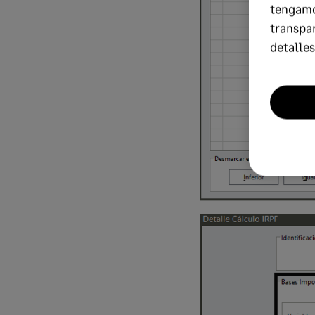
tengamo
transpa
detalles