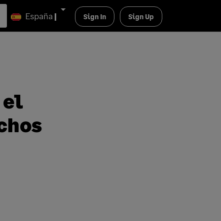
España
|
Sign In
Sign Up
 el
achos