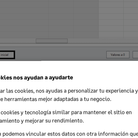
 en "Aceptar" realizará el cálculo de IRPF y en la pantalla que apa
kies nos ayudan a ayudarte
s en "Detalle" ver la base variable que se ha tenido en cuenta par
da.
ar las cookies, nos ayudas a personalizar tu experiencia y
te herramientas mejor adaptadas a tu negocio.
cookies y tecnología similar para mantener el sitio en
amiento y mejorar su rendimiento.
 podemos vincular estos datos con otra información qu