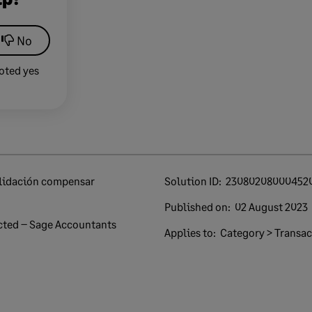
No
oted yes
alidación compensar
Solution ID:
23080208000452
Published on:
02 August 2023
ted – Sage Accountants
Applies to:
Category > Transac