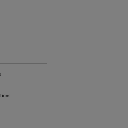
0
tions