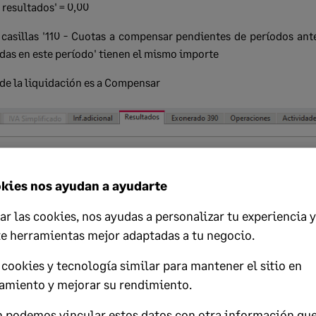
 resultados' = 0,00
 casillas '110 - Cuotas a compensar pendientes de períodos ante
as en este período' tienen el mismo importe
de la liquidación es a Compensar
kies nos ayudan a ayudarte
ar las cookies, nos ayudas a personalizar tu experiencia y
te herramientas mejor adaptadas a tu negocio.
cookies y tecnología similar para mantener el sitio en
amiento y mejorar su rendimiento.
 podemos vincular estos datos con otra información qu