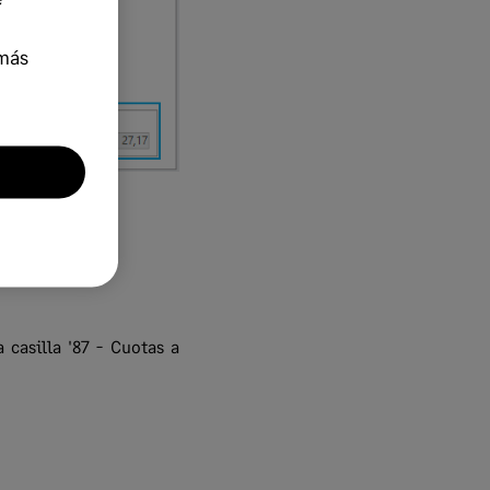
más
odelo:
 casilla '87 - Cuotas a