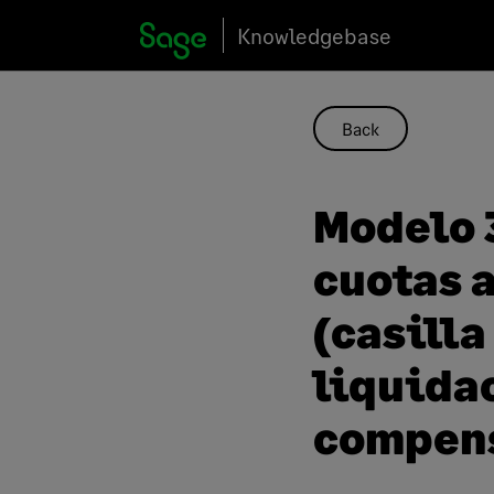
Skip
Knowledgebase
to
content
Back
Modelo 
cuotas 
(casilla
liquida
compen