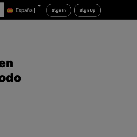
España
|
Sign In
Sign Up
uen
iodo