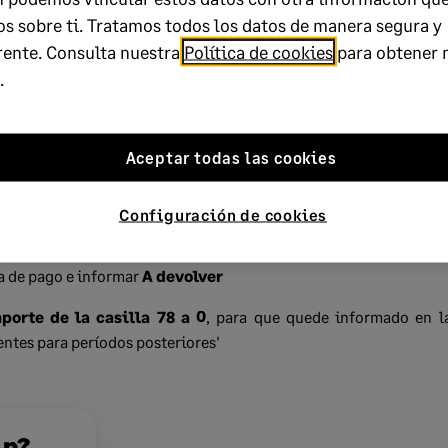
s sobre ti. Tratamos todos los datos de manera segura y
rente. Consulta nuestra
Política de cookies
para obtener 
.
Aceptar todas las cookies
Configuración de cookies
 dos opciones para realizar correctamente la presentación del m
a de pago e informar
A devolver
porte de la casilla 78 a 0
, para que quede informado en la
ntes para períodos posteriores'
lp?