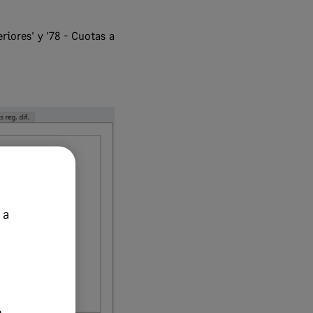
riores' y '78 - Cuotas a
 a
e