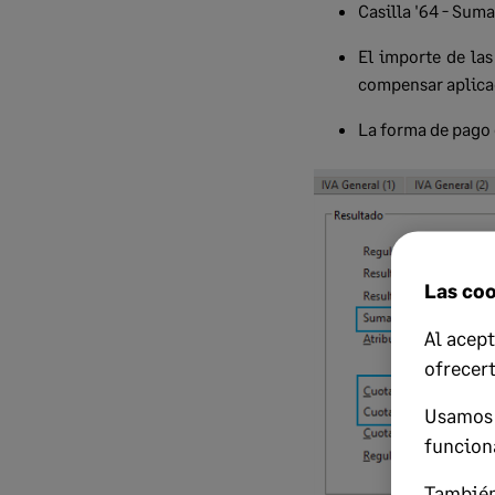
Casilla '64 - Suma
El importe de las
compensar aplicad
La forma de pago 
Las coo
Al acept
ofrecer
Usamos 
funcion
También