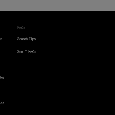
FAQs
ón
Search Tips
See all FAQs
les
nsa