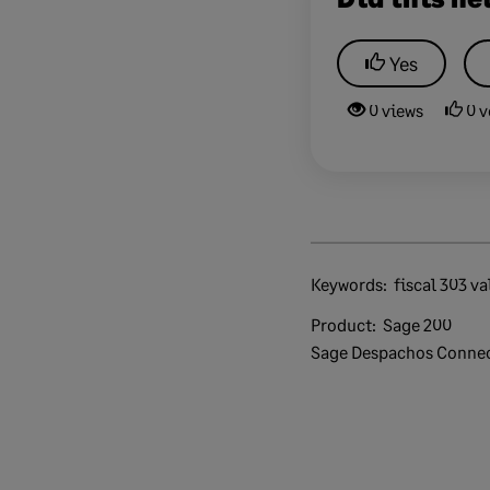
Yes
0 views
0 v
Keywords:
fiscal 303 v
Product:
Sage 200
Sage Despachos Connec