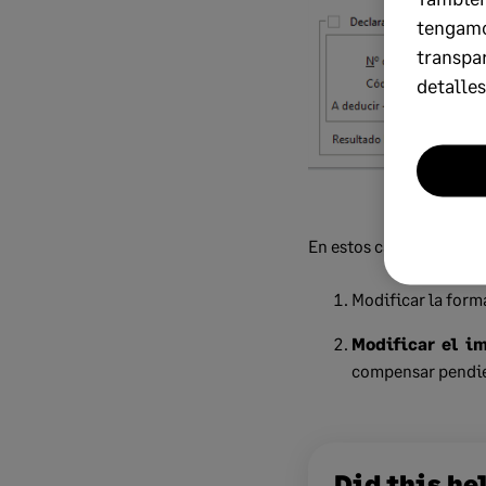
tengamo
transpa
detalles
En estos casos tenemos
Modificar la form
Modificar el im
compensar pendie
Did this he