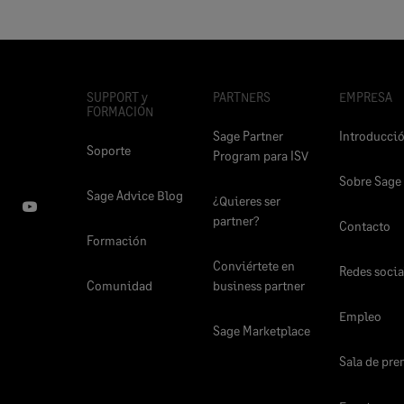
SUPPORT y
PARTNERS
EMPRESA
FORMACIÓN
Sage Partner
Introducci
Soporte
Program para ISV
Sobre Sage
Sage Advice Blog
¿Quieres ser
partner?
Contacto
Formación
Conviértete en
Redes socia
Comunidad
business partner
Empleo
Sage Marketplace
Sala de pre